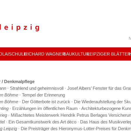
N
OLAISCHULE
RICHARD WAGNER
BAUKULTUR
LEIPZIGER BLÄTTER
r / Denkmalpflege
ann
· Strahlend und geheimnisvoll · Josef Albers’ Fenster für das G
en Böhme
· Tempel der Erinnerung
en Böhme
· Der Götterbote ist zurück · Die Wiederaufstellung der 
nting
· Erzählungen im öffentlichen Raum · Architekturbezogene Kuns
rieg
· Mißachtetes Meisterwerk Hendrik Petrus Berlages Versicheru
tel
· Ein Gesamtkunstwerk des Art déco · Das Haus des Musikverl
ng Leipzig
· Die Preisträger des Hieronymus-Lotter-Preises für Denkm