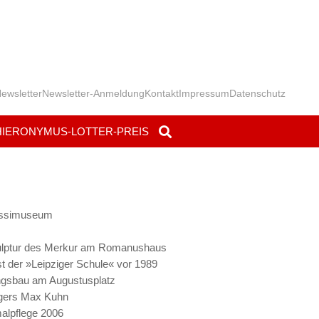
ewsletter
Newsletter-Anmeldung
Kontakt
Impressum
Datenschutz
HIERONYMUS-LOTTER-PREIS
rassimuseum
Skulptur des Merkur am Romanushaus
t der »Leipziger Schule« vor 1989
ngsbau am Augustusplatz
egers Max Kuhn
alpflege 2006