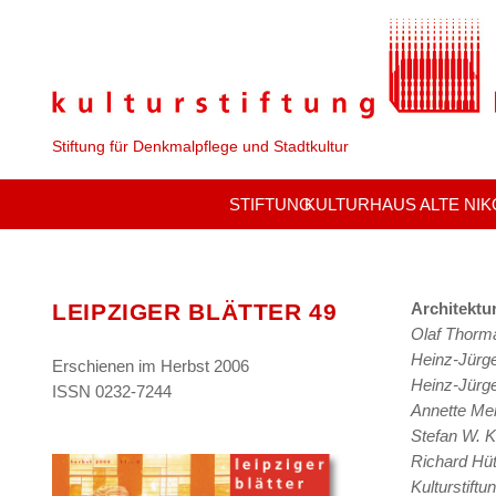
Stiftung für Denkmalpflege und Stadtkultur
STIFTUNG
KULTURHAUS ALTE NIK
LEIPZIGER BLÄTTER 49
Architektu
Olaf Thorm
Heinz-Jürg
Erschienen im
Herbst 2006
Heinz-Jürg
ISSN 0232-7244
Annette Me
Stefan W. K
Richard Hüt
Kulturstiftu