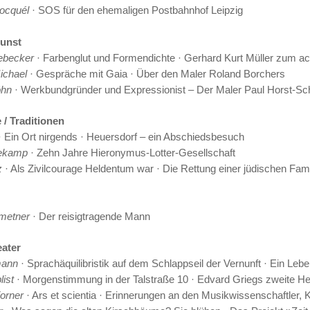
ocquél
· SOS für den ehemaligen Postbahnhof Leipzig
unst
ebecker
· Farbenglut und Formendichte · Gerhard Kurt Müller zum ac
ichael
· Gespräche mit Gaia · Über den Maler Roland Borchers
öhn
· Werkbundgründer und Expressionist – Der Maler Paul Horst-Sc
 / Traditionen
 Ein Ort nirgends · Heuersdorf – ein Abschiedsbesuch
dekamp
· Zehn Jahre Hieronymus-Lotter-Gesellschaft
z
· Als Zivilcourage Heldentum war · Die Rettung einer jüdischen Fami
metner
· Der reisigtragende Mann
eater
mann
· Sprachäquilibristik auf dem Schlappseil der Vernunft · Ein Leb
list
· Morgenstimmung in der Talstraße 10 · Edvard Griegs zweite Hei
orner
· Ars et scientia · Erinnerungen an den Musikwissenschaftler,