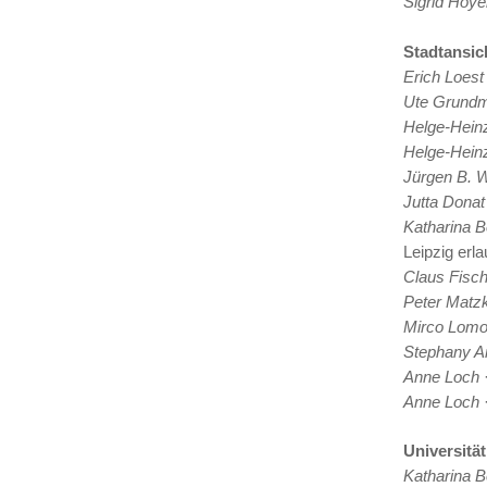
Sigrid Hoye
Stadtansic
Erich Loest
Ute Grund
Helge-Hein
Helge-Hein
Jürgen B. W
Jutta Donat
Katharina 
Leipzig erl
Claus Fisch
Peter Matz
Mirco Lomo
Stephany A
Anne Loch
·
Anne Loch
·
Universität
Katharina 