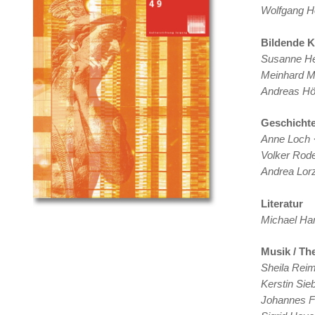
Wolfgang H
Bildende K
Susanne H
Meinhard M
Andreas H
Geschichte
Anne Loch
·
Volker Ro
Andrea Lor
Literatur
Michael Ha
Musik / Th
Sheila Rei
Kerstin Sieb
Johannes F