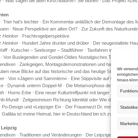
r
· Was sagen die alten Kirschbäume? Sie blühen · Das Projekt »Zeit.
hten
· Trier hat’s leichter · Ein Kommentar anläßlich der Demontage des 
mann
· Neue Perspektive am alten Ort? · Zur Zukunft des Naturku
z Heinker
· Frachtvogelperspektive
z Heinker
· Hundert Jahre drunter und drüber · Der neugestaltete Ha
olff
· Kutscher – Seelsorger – Stadtführer · Taxifahren in Leipzig
· Von Buslegenden und Gondel-Oldies Nostalgisches Tourismusverg
Bendixen
· Zankgeigen, Montagsdemonstrationen und handybewehrte 
Wir verwend
auben neue Blicke auf das historische und das heutige Stadtleben
ermöglichen.
er
· Von »Jägern und Sammlern« · Eine Stippvisite auf Ostdeutschl
hinaus könne
ke
· Dynamik unterm Doppel-M · Die Metamorphose des alten Mess
Funktion
th
· Horns Erbe · Eine neuer Kulturtreffpunkt mit langer Vorgeschicht
rib-Mundt
· Zeitgeistreisen Richtung Identität oder Wie der KunstRäu
 Po-Design und »Leipziger Ei« · Der Frauenarzt Dr. med. Marwan N
Statistik
 Galiläa ist meine Heimat, hier in Deutschland bin ich zu Hause · 
Marketin
 Leipzig
Bendixen
· Traditionen und Veränderungen · Der Leipziger Universität