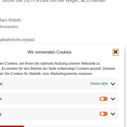
 Tanzen seit 1927« erzählt von vier Wegen, alt zu werden
Marx-Reliefs
ndemuseums
uptbahnhofsvorplatz
Wir verwenden Cookies
nügen quer durch Leipzig
Nachtwächter · Thematische Stadtspaziergänge durch
en Cookies, um Ihnen die optimale Nutzung unserer Webseite zu
 Es werden für den Betrieb der Seite notwendige Cookies gesetzt. Darüber
ands größtem Flohmarkt
n Sie Cookies für Statistik- bzw. Marketingzwecke zulassen.
egeländes
al
Immer aktiv
e
me Leipzig e.V. ein Stück Wesen der Stadt offenbart
uwayhid
en
Statistiken
Der Leipziger Fotograf Mahmoud Dabdoub
g
Marketing
schor unter David Timm