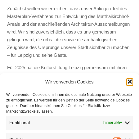
Zunächst wollen wir erreichen, dass unser Anliegen Teil des
Masterplan-Verfahrens zur Entwicklung des Matthäikirchhof-
Areals und der anschließenden Architektur-Ausschreibungen
wird. Wir sind zuversichtlich, dass es uns gemeinsam
gelingen wird, die urbs Libzi sowie die archäologischen
Zeugnisse des Ursprungs unserer Stadt sichtbar zu machen
– für Leipzig und seine Gäste.
Für 2025 hat die Kulturstiftung Leipzig gemeinsam mit ihren
Partnern eine Reihe von Veranstaltungen vorbereitet, die sich
Wir verwenden Cookies
der Archäologie widmen und die dazu beitragen sollen, dem
Thema auch in Leipzig wieder erhöhte Aufmerksamkeit zu
Wir verwenden Cookies, um Ihnen die optimale Nutzung unserer Webseite
schenken.
zu ermöglichen. Es werden für den Betrieb der Seite notwendige Cookies
gesetzt. Darüber hinaus können Sie Cookies für Statistik- bzw.
Die Gründungsmitglieder des Arbeitskreises urbs Libzi sind
Marketingzwecke zulassen.
(in alphabetischer Reihenfolge):
Funktional
Immer aktiv
Beatrix Burtin (ehem. Oberste Denkmalschutzbehörde der
Senatsverwaltung für Stadtentwicklung, Bauen und Wohnen