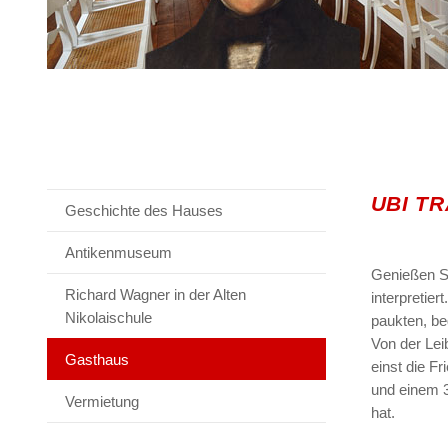
UBI T
Geschichte des Hauses
Antikenmuseum
Genießen Si
Richard Wagner in der Alten
interpretie
Nikolaischule
paukten, be
Von der Lei
Gasthaus
einst die F
und einem 3
Vermietung
hat.