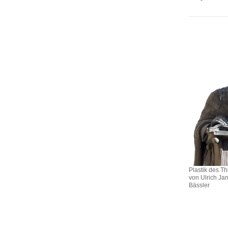
Plastik des T
von Ulrich Jan
Bässler