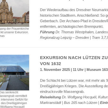
Der Wiederaufbau des Dresdner Neumarktes
historischen Stadtkern. Anschließend: So 
Geberbach. Der Archaeo-Pfad in Dresden/Pr
entfernten, archäologischen Brennpunkt.
gang der Frauenkirche
Führung
Dr. Thomas Westphalen, Landesve
unkt unserer Exkursion.
anas
Regionalzug Leipzig – Dresden | Tram 3,7,
EXKURSION NACH LÜTZEN Z
VON 1632
1. November 2025 | 11 Uhr | Museum 163
Die Schlacht bei Lützen war, mit mehr als 
Dreißigjährigen Krieges. Die Ausstellung 
eindrucksvolle Massengrab.
Das senkrecht
Massengrab vermittelt
Reiseleitung
Dr. Wolfgang Hocquél, Kulturs
intensives Gefühl für
Markranstädt | Bus 165 nach Lützen |
Eintr
 des Dreißigjährigen
: Wolfgang Hocquél