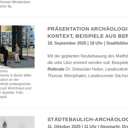
. Thomas Westphalen.
iner Ilg
PRÄSENTATION ARCHÄOLOGIS
ONTEXT, BEISPIELE AUS BER
18. September 2025 | 18 Uhr | Stadtbibli
Mit der geplanten Neubebauung des Matthäiki
die urbs Libzi erinnert werden soll. Beispie
Referate
Dr. Sebastian Heber, Landesdenk
eines
Thomas Westphalen, Landesverein Sächsis
ents in Berlin Mitte:
ation an der
nthält umfangreiche
n zum Wohnhaus und
Quartier. Foto:
quél
STÄDTEBAULICH-ARCHÄOLOG
11. Oktober 2025 | 11 Uhr | Neumarkt, D