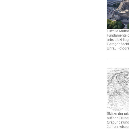
Luftbild Matthä
Fundamente de
urbs Libzi lie
Garagenflachb
Unrau Fotogra
Skizze der urb
auf der Grund
Grabungsfund
Jahren, wissen