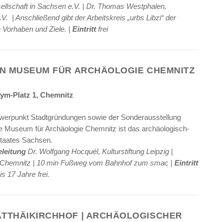
llschaft in Sachsen e.V. | Dr. Thomas Westphalen,
 | Anschließend gibt der Arbeitskreis „urbs Libzi“ der
ne Vorhaben und Ziele. |
Eintritt
frei
EN MUSEUM FÜR ARCHÄOLOGIE CHEMNITZ
eym-Platz 1, Chemnitz
werpunkt Stadtgründungen sowie der Sonderausstellung
he Museum für Archäologie Chemnitz ist das archäologisch-
taates Sachsen.
eleitung
Dr. Wolfgang Hocquél, Kulturstiftung Leipzig |
g – Chemnitz | 10 min Fußweg vom Bahnhof zum smac |
Eintritt
s 17 Jahre frei.
TTHÄIKIRCHHOF | ARCHÄOLOGISCHER