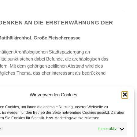
DENKEN AN DIE ERSTERWÄHNUNG DER
Matthäikirchhof, Große Fleischergasse
nütigen Archäologischen Stadtspaziergang an
ittelpunkt stehen dabei Befunde, die archäologisch das
ern. Mit dem gehörigen zeitlichen Abstand wird dies
ltägliches Thema, das eher interessant als bedrückend
en Umtrunk an die Ersterwähnung unserer Stadt vor 1000 und
Wir verwenden Cookies
erseburg heißt es dazu: „Dann erkrankte der wackere Bischof
en Cookies, um Ihnen die optimale Nutzung unserer Webseite zu
Polen zurückgekehrt war, und gab am 20. Dezember in der
 Es werden für den Betrieb der Seite notwendige Cookies gesetzt. Darüber
ck.“ (aus dem Lateinischen)
n Sie Cookies für Statistik- bzw. Marketingzwecke zulassen.
al
bringen!
Immer aktiv