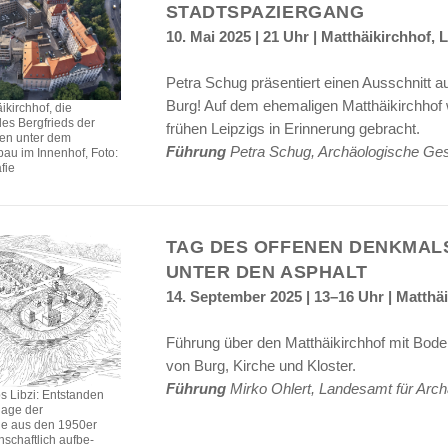
STADTSPAZIERGANG
10. Mai 2025 | 21 Uhr | Matthäikirchhof, 
Petra Schug präsentiert einen Ausschnitt a
Burg! Auf dem ehemaligen Matthäikirchhof 
ikirchhof, die
s Bergfrieds der
frühen Leipzigs in Erinnerung gebracht.
gen unter dem
Führung
Petra Schug, Archäologische Gese
au im Innenhof, Foto:
fie
TAG DES OFFENEN DENKMALS
UNTER DEN ASPHALT
14. September 2025 | 13–16 Uhr | Matthäi
Führung über den Matthäikirchhof mit Bo
von Burg, Kirche und Kloster.
Führung
Mirko Ohlert, Landesamt für Arc
s Libzi: Entstanden
lage der
e aus den 1950er
schaftlich aufbe-