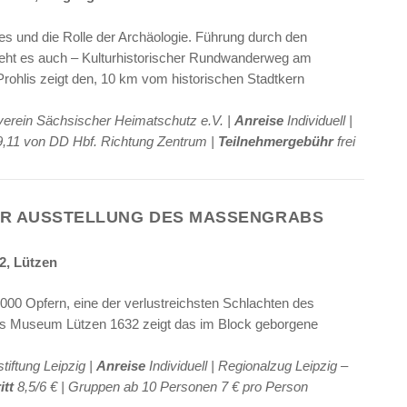
 und die Rolle der Archäologie. Führung durch den
geht es auch – Kulturhistorischer Rundwanderweg am
ohlis zeigt den, 10 km vom historischen Stadtkern
rein Sächsischer Heimatschutz e.V. |
Anreise
Individuell |
9,11 von DD Hbf. Richtung Zentrum |
Teilnehmergebühr
frei
UR AUSSTELLUNG DES MASSENGRABS
2, Lützen
9000 Opfern, eine der verlustreichsten Schlachten des
des Museum Lützen 1632 zeigt das im Block geborgene
tiftung Leipzig |
Anreise
Individuell | Regionalzug Leipzig –
itt
8,5/6 € | Gruppen ab 10 Personen 7 € pro Person