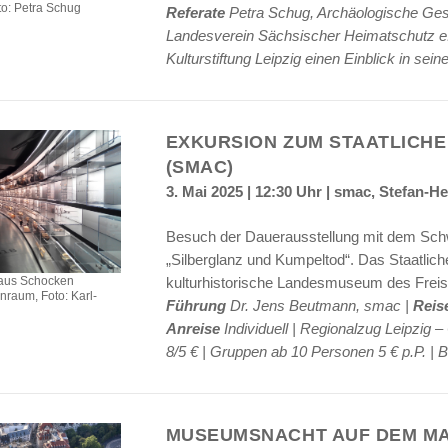
to: Petra Schug
Referate
Petra Schug, Archäologische Gese
Landesverein Sächsischer Heimatschutz e.V.
Kulturstiftung Leipzig einen Einblick in sei
EXKURSION ZUM STAATLICH
(SMAC)
3. Mai 2025 | 12:30 Uhr | smac, Stefan-H
Besuch der Dauerausstellung mit dem Sch
„Silberglanz und Kumpeltod“. Das Staatlic
kulturhistorische Landesmuseum des Freis
aus Schocken
raum, Foto: Karl-
Führung
Dr. Jens Beutmann, smac |
Reis
Anreise
Individuell | Regionalzug Leipzi
8/5 € | Gruppen ab 10 Personen 5 € p.P. | Bi
MUSEUMSNACHT AUF DEM MA