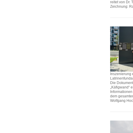
reitet von Dr
Zeichnung: Ra
Inszenierung 
Latrinenfundam
Die Dokument
„Käfigwand“ e
Informatione
dem gesamten 
Wolfgang Hoc