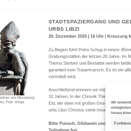
STADTSPAZIERGANG UND GE
URBS LIBZI
20. Dezember 2025 | 16 Uhr | Kreuzung 
Zu Beginn führt Petra Schug in einem 45mi
Grabungsstätten der letzten 20 Jahre. Im M
Thema Sterben und Bestattet werden bebild
garantiert kein Trauermarsch. Es ist ein al
vermittelt wird.
Anschließend erinnern wir mit einem klein
10 Jahren. In der Chronik Thietmars von M
hietmar von Merseburg
ku, Foto: Helga
Wir verwend
Eid, der eben mit großen Geschenken aus 
ermöglichen.
urbs Libzi Christus seine treue Seele zurü
hinaus könne
Funktion
Bitte Punsch, Glühwein und Gebäck mit
Teilnahme frei