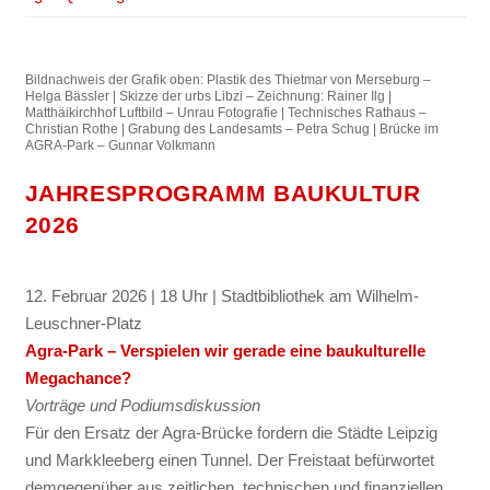
Bildnachweis der Grafik oben: Plastik des Thietmar von Merseburg –
Helga Bässler | Skizze der urbs Libzi – Zeichnung: Rainer Ilg |
Matthäikirchhof Luftbild – Unrau Fotografie | Technisches Rathaus –
Christian Rothe | Grabung des Landesamts – Petra Schug | Brücke im
AGRA-Park – Gunnar Volkmann
JAHRESPROGRAMM BAUKULTUR
2026
12. Februar 2026 | 18 Uhr | Stadtbibliothek am Wilhelm-
Leuschner-Platz
Agra-Park – Verspielen wir gerade eine baukulturelle
Megachance?
Vorträge und Podiumsdiskussion
Für den Ersatz der Agra-Brücke fordern die Städte Leipzig
und Markkleeberg einen Tunnel. Der Freistaat befürwortet
demgegenüber aus zeitlichen, technischen und finanziellen