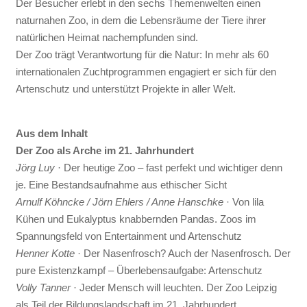
Der Besucher erlebt in den sechs Themenwelten einen
naturnahen Zoo, in dem die Lebensräume der Tiere ihrer
natürlichen Heimat nachempfunden sind.
Der Zoo trägt Verantwortung für die Natur: In mehr als 60
internationalen Zuchtprogrammen engagiert er sich für den
Artenschutz und unterstützt Projekte in aller Welt.
Aus dem Inhalt
Der Zoo als Arche im 21. Jahrhundert
Jörg Luy
· Der heutige Zoo – fast perfekt und wichtiger denn
je. Eine Bestandsaufnahme aus ethischer Sicht
Arnulf Köhncke / Jörn Ehlers / Anne Hanschke
· Von lila
Kühen und Eukalyptus knabbernden Pandas. Zoos im
Spannungsfeld von Entertainment und Artenschutz
Henner Kotte
· Der Nasenfrosch? Auch der Nasenfrosch. Der
pure Existenzkampf – Überlebensaufgabe: Artenschutz
Volly Tanner
· Jeder Mensch will leuchten. Der Zoo Leipzig
als Teil der Bildungslandschaft im 21. Jahrhundert