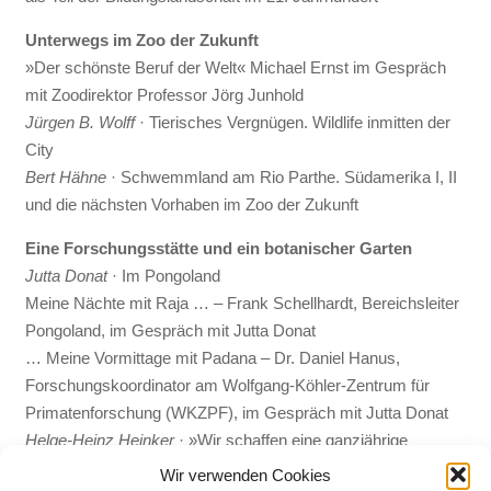
Unterwegs im Zoo der Zukunft
»Der schönste Beruf der Welt« Michael Ernst im Gespräch
mit Zoodirektor Professor Jörg Junhold
Jürgen B. Wolff
· Tierisches Vergnügen. Wildlife inmitten der
City
Bert Hähne
· Schwemmland am Rio Parthe. Südamerika I, II
und die nächsten Vorhaben im Zoo der Zukunft
Eine Forschungsstätte und ein botanischer Garten
Jutta Donat
· Im Pongoland
Meine Nächte mit Raja … – Frank Schellhardt, Bereichsleiter
Pongoland, im Gespräch mit Jutta Donat
… Meine Vormittage mit Padana – Dr. Daniel Hanus,
Forschungskoordinator am Wolfgang-Köhler-Zentrum für
Primatenforschung (WKZPF), im Gespräch mit Jutta Donat
Helge-Heinz Heinker
· »Wir schaffen eine ganzjährige
Attraktion«. Menschliche Schöpfungsakte beflügeln die
Wir verwenden Cookies