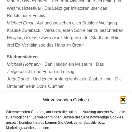
Manfred Wagenbreth
· Trio-Improvisation über ein Folk- und
Weltmusikfestival · Die Leipziger Initiatoren über das
Rudolstädter Festival
Michael Ernst
· Auf und zwischen allen Stühlen: Wolfgang
Krause Zwieback · Versuch, einen Schreiber zu beschreiben
Wolfgang Krause Zwieback
· Morgen in der Stadt aus »Die
drei Ex-Verhältnisse des Hans im Brett«
Stadtansichten
Michael Hofmann
· Den Helden ein Museum · Das
Zeitgeschichtliche Forum in Leipzig
Jutta Donat
· Und jedem Anfang wohnt ein Zauber inne · Die
Unternehmerin Doris Günther
Jürgen B. Wolff
· Ihr mit euern Nachttöppen · Der
Wir verwenden Cookies
Sanitärwarenhandel Gummi-Klose wird hundert
Bernd Weinkauf
· 10 von 475 · Zum Jubiläum: die jüngste
Wir verwenden Cookies, um Ihnen die optimale Nutzung unserer Webseite
Geschichte von Auerbachs Keller
zu ermöglichen. Es werden für den Betrieb der Seite notwendige Cookies
gesetzt. Darüber hinaus können Sie Cookies für Statistik- bzw.
Birgit Lönne
· Porträt einer Stadt · Der Fotograf Karl Heinz Mai
Marketingzwecke zulassen.
wäre im Februar 2000 achtzig Jahre alt geworden