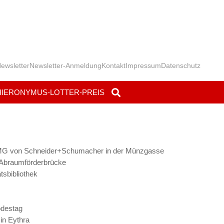
ewsletter
Newsletter-Anmeldung
Kontakt
Impressum
Datenschutz
HIERONYMUS-LOTTER-PREIS
PMG von Schneider+Schumacher in der Münzgasse
n Abraumförderbrücke
tsbibliothek
odestag
in Eythra