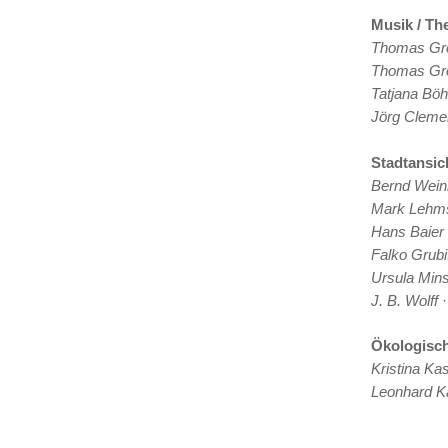
Musik / Th
Thomas Gr
Thomas Gr
Tatjana Bö
Jörg Cleme
Stadtansic
Bernd Wein
Mark Lehms
Hans Baier
Falko Grubi
Ursula Mins
J. B. Wolff
·
Ökologisc
Kristina Ka
Leonhard K