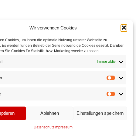
Wir verwenden Cookies
 der Wende
en Cookies, um Ihnen die optimale Nutzung unserer Webseite zu
 Es werden für den Betrieb der Seite notwendige Cookies gesetzt. Darüber
n Sie Cookies für Statistik- bzw. Marketingzwecke zulassen.
 »Zum Arabischen Coffe Baum« – Wirtshaus und Kaffemuseum
al
Immer aktiv
uses
lt einer unersetzlichen Technik
nd den Perspektiven eines wertvollen Kulturdenkmals
en
Statistiken
erleben, selber tun
g
Marketing
ptieren
Ablehnen
Einstellungen speichern
Datenschutz
Impressum