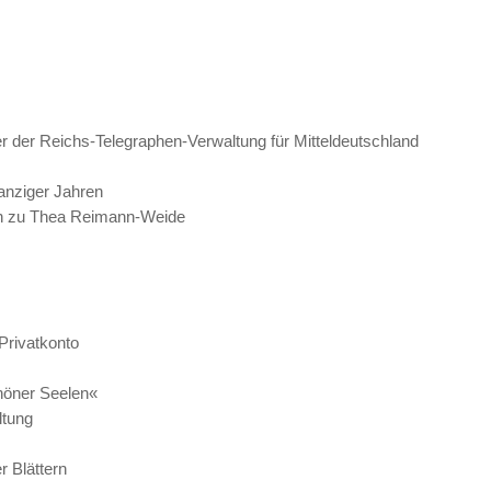
der der Reichs-Telegraphen-Verwaltung für Mitteldeutschland
wanziger Jahren
gen zu Thea Reimann-Weide
Privatkonto
höner Seelen«
ltung
r Blättern