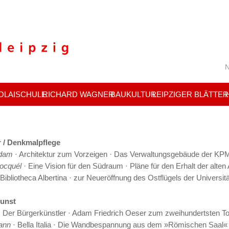
N
OLAISCHULE
RICHARD WAGNER
BAUKULTUR
LEIPZIGER BLÄTTER
r / Denkmalpflege
Adam
· Architektur zum Vorzeigen · Das Verwaltungsgebäude der K
ocquél
· Eine Vision für den Südraum · Pläne für den Erhalt der alte
Bibliotheca Albertina · zur Neueröffnung des Ostflügels der Universitä
unst
 Der Bürgerkünstler · Adam Friedrich Oeser zum zweihundertsten T
ann
· Bella Italia · Die Wandbespannung aus dem »Römischen Saal« 