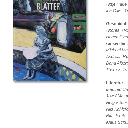
Antje Hake
Ina Gille
· D
Geschichte
Andrea Niko
Hagen Pfau
wir senden 
Michael Me
Andreas R
Dana Alber
Thomas Tra
Literatur
Manfred Un
Josef Matt
Holger Stei
Nils Kahlef
Rita Jorek
·
Klaus Sch