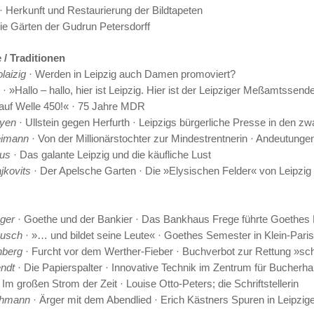
· Herkunft und Restaurierung der Bildtapeten
ie Gärten der Gudrun Petersdorff
 / Traditionen
laizig
· Werden in Leipzig auch Damen promoviert?
· »Hallo – hallo, hier ist Leipzig. Hier ist der Leipziger Meßamtssen
auf Welle 450!« · 75 Jahre MDR
yen
· Ullstein gegen Herfurth · Leipzigs bürgerliche Presse in den z
eimann
· Von der Millionärstochter zur Mindestrentnerin · Andeutun
tus
· Das galante Leipzig und die käufliche Lust
jkovits
· Der Apelsche Garten · Die »Elysischen Felder« von Leipzig
ger
· Goethe und der Bankier · Das Bankhaus Frege führte Goethes 
ausch
· »… und bildet seine Leute« · Goethes Semester in Klein-Paris
nberg
· Furcht vor dem Werther-Fieber · Buchverbot zur Rettung »sc
endt
· Die Papierspalter · Innovative Technik im Zentrum für Bucherha
 Im großen Strom der Zeit · Louise Otto-Peters; die Schriftstellerin
uhmann
· Ärger mit dem Abendlied · Erich Kästners Spuren in Leipzige