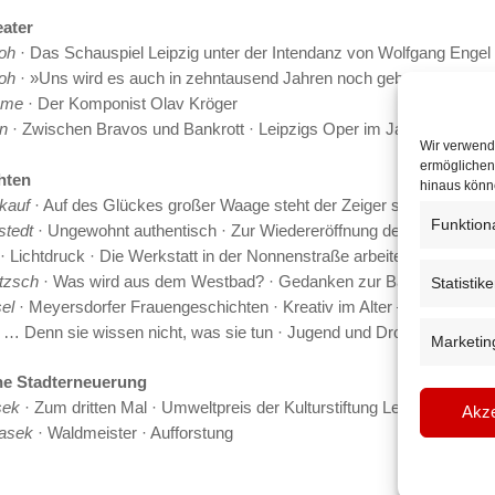
eater
oh
· Das Schauspiel Leipzig unter der Intendanz von Wolfgang Engel
oh
· »Uns wird es auch in zehntausend Jahren noch geben«
hme
· Der Komponist Olav Kröger
n
· Zwischen Bravos und Bankrott · Leipzigs Oper im Jahre 10 nach
Wir verwend
ermöglichen.
hten
hinaus könne
kauf
· Auf des Glückes großer Waage steht der Zeiger selten ein ·
Funktion
tedt
· Ungewohnt authentisch · Zur Wiedereröffnung des Schillerha
· Lichtdruck · Die Werkstatt in der Nonnenstraße arbeitet für den Erha
tzsch
· Was wird aus dem Westbad? · Gedanken zur Baugeschichte u
Statistik
el
· Meyersdorfer Frauengeschichten · Kreativ im Alter – entdecken, 
 … Denn sie wissen nicht, was sie tun · Jugend und Drogen
Marketin
he Stadterneuerung
sek
· Zum dritten Mal · Umweltpreis der Kulturstiftung Leipzig 1999
Akze
asek
· Waldmeister · Aufforstung