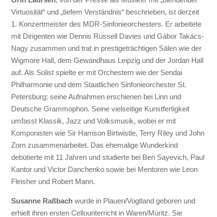
Virtuosität“ und „tiefem Verständnis“ beschrieben, ist derzeit
1. Konzertmeister des MDR-Sinfonieorchesters. Er arbeitete
mit Dirigenten wie Dennis Russell Davies und Gábor Takács-
Nagy zusammen und trat in prestigeträchtigen Sälen wie der
Wigmore Hall, dem Gewandhaus Leipzig und der Jordan Hall
auf. Als Solist spielte er mit Orchestern wie der Sendai
Philharmonie und dem Staatlichen Sinfonieorchester St.
Petersburg; seine Aufnahmen erschienen bei Linn und
Deutsche Grammophon. Seine vielseitige Kunstfertigkeit
umfasst Klassik, Jazz und Volksmusik, wobei er mit
Komponisten wie Sir Harrison Birtwistle, Terry Riley und John
Zorn zusammenarbeitet. Das ehemalige Wunderkind
debütierte mit 11 Jahren und studierte bei Ben Sayevich, Paul
Kantor und Victor Danchenko sowie bei Mentoren wie Leon
Fleisher und Robert Mann.
Susanne Raßbach
wurde in Plauen/Vogtland geboren und
erhielt ihren ersten Cellounterricht in Waren/Müritz. Sie