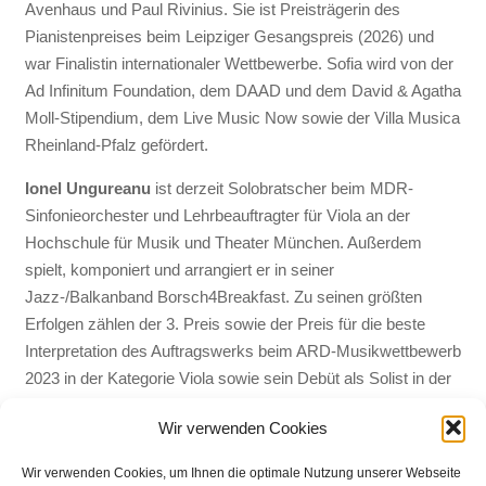
Avenhaus und Paul Rivinius. Sie ist Preisträgerin des
Pianistenpreises beim Leipziger Gesangspreis (2026) und
war Finalistin internationaler Wettbewerbe. Sofia wird von der
Ad Infinitum Foundation, dem DAAD und dem David & Agatha
Moll-Stipendium, dem Live Music Now sowie der Villa Musica
Rheinland-Pfalz gefördert.
Ionel Ungureanu
ist derzeit Solobratscher beim MDR-
Sinfonieorchester und Lehrbeauftragter für Viola an der
Hochschule für Musik und Theater München. Außerdem
spielt, komponiert und arrangiert er in seiner
Jazz-/Balkanband Borsch4Breakfast. Zu seinen größten
Erfolgen zählen der 3. Preis sowie der Preis für die beste
Interpretation des Auftragswerks beim ARD-Musikwettbewerb
2023 in der Kategorie Viola sowie sein Debüt als Solist in der
Berliner Philharmonie mit dem Deutschen Symphonie-
Wir verwenden Cookies
Orchester Berlin.
Wir verwenden Cookies, um Ihnen die optimale Nutzung unserer Webseite
Iphigenie Worbes
gastierte an Häusern wie dem DNT